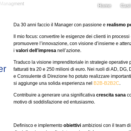
Home
Casi 
Da 30 anni faccio il Manager con passione e
realismo p
Il mio focus: convertire le esigenze dei clienti in processi 
promuovere l’innovazione, con visione d’insieme e attenzi
i
valori dell’impresa
nell’azione.
Traduco la visione imprenditoriale in strategie operative 
er
fatturati tra 20 e 250 milioni di euro. Nei ruoli di AD, DG
e Consulente di Direzione ho potuto realizzare important
si aggiunge una solida esperienza nel
B2B-B2B2C
.
Contribuire a generare una significativa
crescita sana
co
motivo di soddisfazione ed entusiasmo.
Definisco e implemento
obiettivi
ambiziosi con il team d