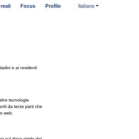
reali
Focus
Profilo
Italiano
tadini e ai residenti
 altre tecnologie
riti da terze parti che
to web.
er sul disco rigido del