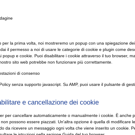
ndagine
web per la prima volta, noi mostreremo un popup con una spiegazione dei
dai il permesso a noi di usare le categorie di cookie e plugin come desc
ai popup e cookie. Puoi disabilitare i cookie attraverso il tuo browser, m
 nostro sito web potrebbe non funzionare più correttamente.
postazioni di consenso
Policy senza supporto javascript. Su AMP, puoi usare il pulsante di ges
sabilitare e cancellazione dei cookie
ser per cancellare automaticamente o manualmente i cookie. È anche po
 non possono essere piazzati. Un'altra opzione è quella di modificare le
do da ricevere un messaggio ogni volta che viene inserito un cookie. Per
ultare le istruzioni nella sezione Guida del tuo browser.