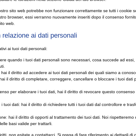
ostro sito web potrebbe non funzionare correttamente se tutti i cookie so
ostro browser, essi verranno nuovamente inseriti dopo il consenso fornit
ito web.
 in relazione ai dati personali
ativi ai tuoi dati personali:
sapere quando i tuoi dati personali sono necessari, cosa succede ad essi
ti.
: hai il diritto ad accedere ai tuoi dati personali dei quali siamo a conos
a: hai il diritto di completare, correggere, cancellare o bloccare i tuoi dat
senso per elaborare i tuoi dati, hai il diritto di revocare questo consenso 
e i tuoi dati: hai il diritto di richiedere tutti i tuoi dati dal controllore e tras
ione: hai il diritto di opporti al trattamento dei tuoi dati. Noi rispettere
lle basi valide per trattarli.
ritti, non esitate a contattarci. Si prega di fare riferimento ai dettagli di