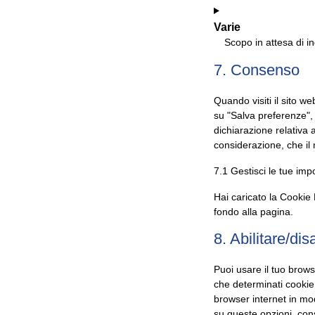
Consent
to
Varie
service
Scopo in attesa di i
q-
7. Consenso
Consent
translate
to
service
Quando visiti il sito 
varie
su "Salva preferenze", 
dichiarazione relativa 
considerazione, che il
7.1 Gestisci le tue im
Hai caricato la Cookie 
fondo alla pagina.
8. Abilitare/di
Puoi usare il tuo brow
che determinati cookie
browser internet in mo
su queste opzioni, cons