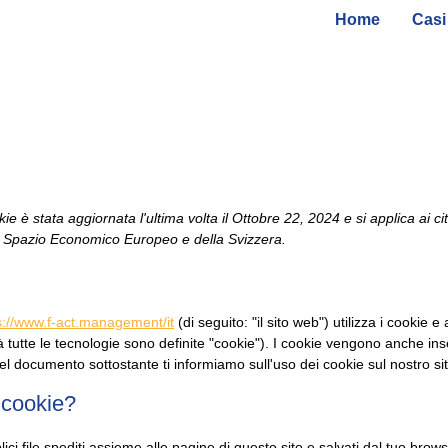
Home
Casi 
)
ie è stata aggiornata l'ultima volta il Ottobre 22, 2024 e si applica ai cit
o Spazio Economico Europeo e della Svizzera.
s://www.f-act.management/it
(di seguito: "il sito web") utilizza i cookie e
 tutte le tecnologie sono definite "cookie"). I cookie vengono anche inse
l documento sottostante ti informiamo sull'uso dei cookie sul nostro si
 cookie?
ci file spediti assieme alle pagine di questo sito e salvati dal tuo brows