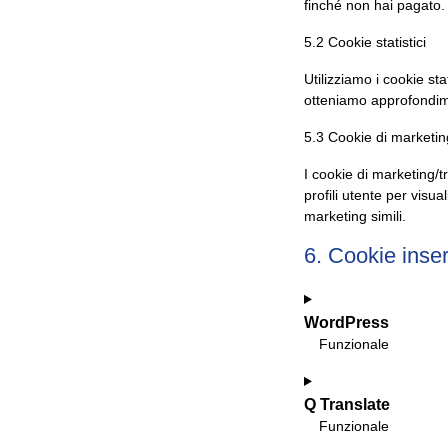
finché non hai pagato.
5.2 Cookie statistici
Utilizziamo i cookie sta
otteniamo approfondimen
5.3 Cookie di marketi
I cookie di marketing/t
profili utente per visua
marketing simili.
6. Cookie inseri
WordPress
Funzionale
Consent
to
Q Translate
service
Funzionale
wordpress