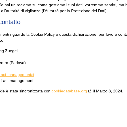
e hai un reclamo su come gestiamo i tuoi dati, vorremmo sentirti, ma hai
l'autorità di vigilanza (l'Autorità per la Protezione dei Dati).
contatto
ti riguardo la Cookie Policy e questa dichiarazione, per favore conta
o:
ing Zuegel
entro (Padova)
f-act.management/it
@f-act.management
okie è stata sincronizzata con
cookiedatabase.org
il Marzo 8, 2024.