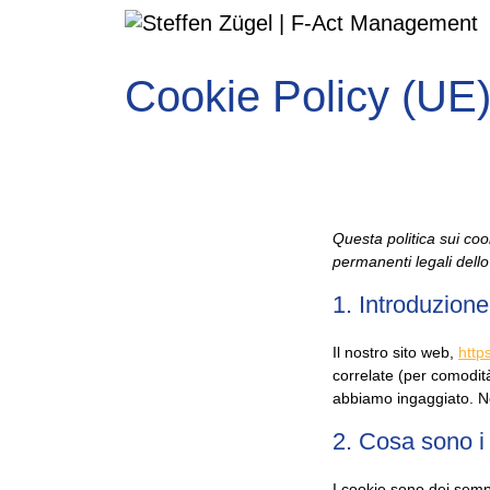
Cookie Policy (UE
Questa politica sui cook
permanenti legali dell
1. Introduzione
Il nostro sito web,
http
correlate (per comodità
abbiamo ingaggiato. Ne
2. Cosa sono i
I cookie sono dei sempli