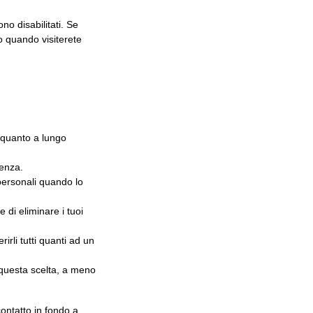
no disabilitati. Se
o quando visiterete
, quanto a lungo
cenza.
i personali quando lo
e di eliminare i tuoi
ferirli tutti quanti ad un
mo questa scelta, a meno
 contatto in fondo a